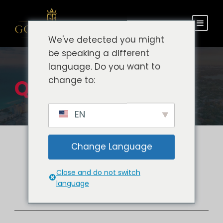
We've detected you might
be speaking a different
language. Do you want to
change to:
Quiénes somos
EN
Change Language
Close and do not switch
language