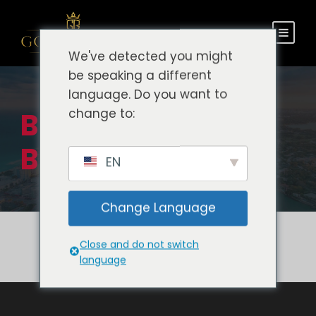
We've detected you might
be speaking a different
language. Do you want to
change to:
Blog de Miami
Beach Tours
EN
Change Language
Close and do not switch
language