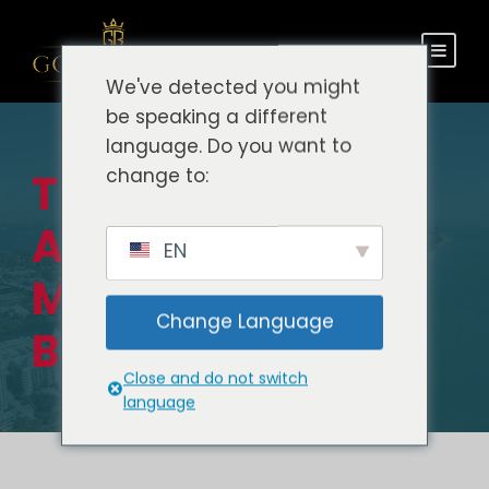
We've detected you might
be speaking a different
language. Do you want to
change to:
Transporte del
Aeropuerto de
EN
Miami a Miami
Change Language
Beach
Close and do not switch
language