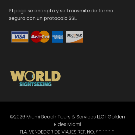
El pago se encripta y se transmite de forma
segura con un protocolo SSL.
©2026 Miami Beach Tours & Services LLC I Golden
PT
Rides Miami
EN
FLA. VENDEDOR DE VIAJES REF. NO. ST43041.