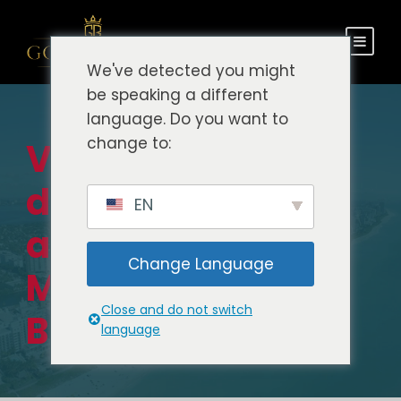
We've detected you might
be speaking a different
language. Do you want to
change to:
Viaje privado
desde el
EN
aeropuerto de
Change Language
Miami a South
Close and do not switch
Beach
language