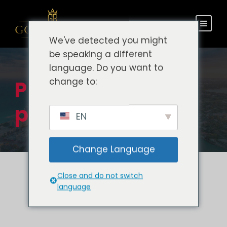
We've detected you might
be speaking a different
language. Do you want to
change to:
Política de
privacidade
EN
Change Language
Close and do not switch
language