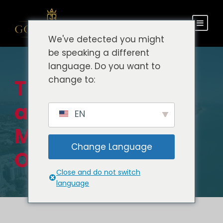
We've detected you might
be speaking a different
language. Do you want to
change to:
Traslado do
aeroporto de
EN
Miami para
Change Language
Orlando
Close and do not switch
language