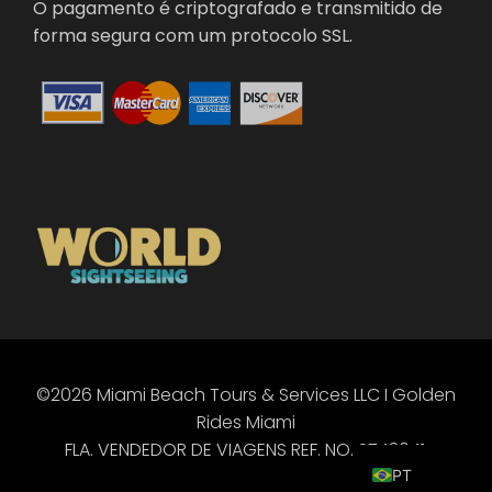
O pagamento é criptografado e transmitido de
forma segura com um protocolo SSL.
©2026 Miami Beach Tours & Services LLC I Golden
ES
Rides Miami
EN
FLA. VENDEDOR DE VIAGENS REF. NO. ST43041.
PT