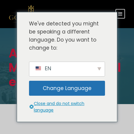
We've detected you might
be speaking a different
language. Do you want to
change to:
Aeroporto de
Miami para hotel
EN
em Miami Beach
Change Language
Close and do not switch
language