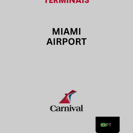
TERMINAIS
ES
EN
PT