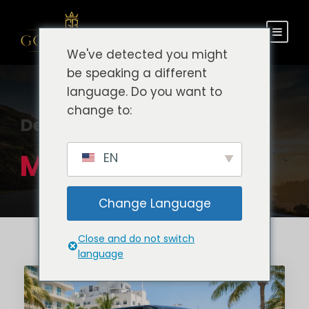
We've detected you might
be speaking a different
language. Do you want to
change to:
Destino
Miami
EN
Change Language
Close and do not switch
language