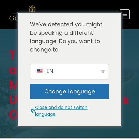
We've detected you might
be speaking a different
language. Do you want to
change to:
Traslado do
aeroporto de
EN
Miami para o
Change Language
Universal Studios
Close and do not switch
Orlando
language