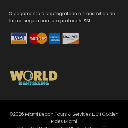
O pagamento é criptografado e transmitido de
forma segura com um protocolo SSL.
©2026 Miami Beach Tours & Services LLC I Golden
ES
Rides Miami
EN