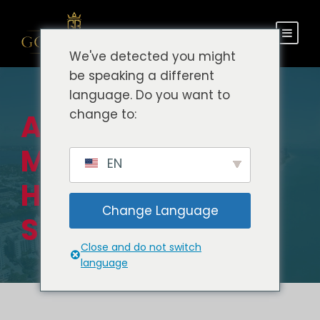
We've detected you might
be speaking a different
language. Do you want to
change to:
Aeropuerto de
Miami a Bal
EN
Harbour Beach
Change Language
Servicio Privado
Close and do not switch
language