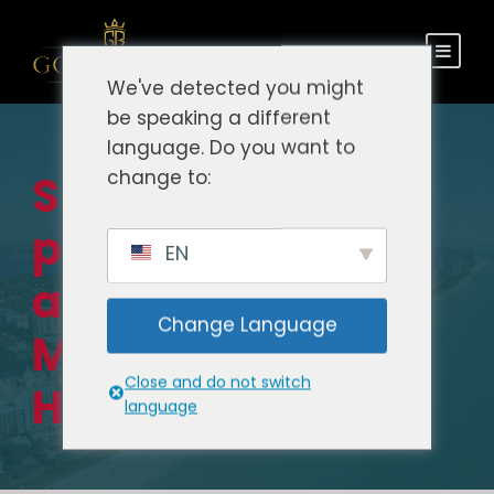
We've detected you might
be speaking a different
language. Do you want to
change to:
Serviço
particular do
EN
aeroporto de
Change Language
Miami para Bal
Close and do not switch
Harbour Beach
language